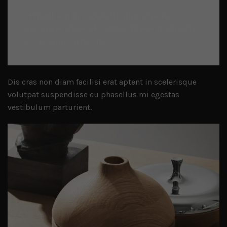
“Fringilla In Dui” @Vestibulum Viverra
Via Suspendisse 24 – Metro: Praesent Vehicula
8 – 12 April / h 12 – 18
Dis cras non diam facilisi erat aptent in scelerisque
volutpat suspendisse eu phasellus mi egestas
vestibulum parturient.